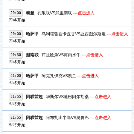
泰超
孔敬联VS武里南联
---点击进入
20:00
即将开始
哈萨甲
乌利塔哲兹卡兹甘VS亚西图尔斯坦
---点击进入
20:00
即将开始
越南联
芹且鯰魚VS河内水牛
---点击进入
20:30
即将开始
哈萨甲
阿克扎伊克VS凯兰
---点击进入
21:00
即将开始
阿联酋超
华斯尔VS迪巴阿尔胡桑
---点击进入
21:55
即将开始
阿联酋超
阿布扎比半岛VS奥鲁巴
---点击进入
21:55
即将开始