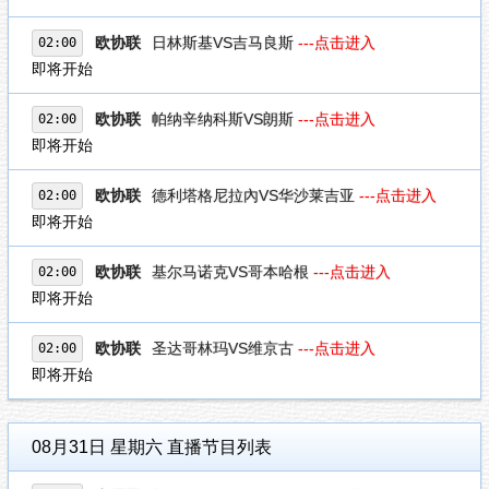
欧协联
日林斯基VS吉马良斯
---点击进入
02:00
即将开始
欧协联
帕纳辛纳科斯VS朗斯
---点击进入
02:00
即将开始
欧协联
德利塔格尼拉內VS华沙莱吉亚
---点击进入
02:00
即将开始
欧协联
基尔马诺克VS哥本哈根
---点击进入
02:00
即将开始
欧协联
圣达哥林玛VS维京古
---点击进入
02:00
即将开始
08月31日 星期六 直播节目列表