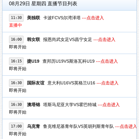
08月29日 星期四 直播节目列表
美独联
卡波FCVS尔湾泽塔
---点击进入
11:30
直播中
韩女联
报恩尚武女足VS昌宁女足
---点击进入
16:00
即将开始
捷U19
查邦历U19VS斯洛瓦科U19
---点击进入
16:15
即将开始
国际友谊
意大利U16VS英格兰U16
---点击进入
16:30
即将开始
澳塔锦
塔斯马尼亚大学VS霍巴特城
---点击进入
16:30
即将开始
乌克青
鲁克维尼基青年队VS英胡列斯青年队
---点击进入
17:00
即将开始