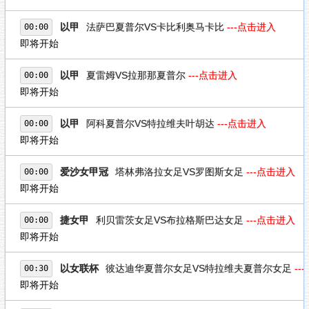
以甲
法萨巴夏普尔VS卡比利奥马卡比
---点击进入
00:00
即将开始
以甲
夏雷姆VS拉那那夏普尔
---点击进入
00:00
即将开始
以甲
阿科夏普尔VS特拉维夫叶胡达
---点击进入
00:00
即将开始
爱沙女甲冠
塔林弗洛拉女足VS罗图斯女足
---点击进入
00:00
即将开始
捷女甲
利贝雷茨女足VS布拉格斯巴达女足
---点击进入
00:00
即将开始
以女联杯
彼达迪华夏普尔女足VS特拉维夫夏普尔女足
--
00:30
即将开始