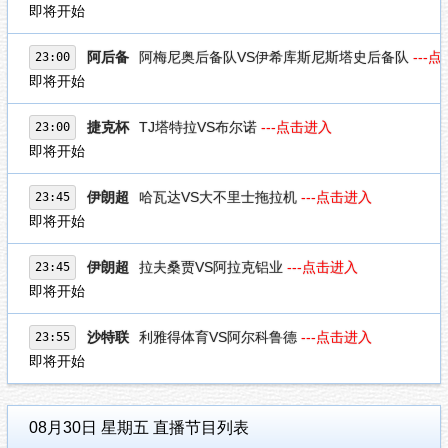
即将开始
阿后备
阿梅尼奥后备队VS伊希库斯尼斯塔史后备队
---
23:00
即将开始
捷克杯
TJ塔特拉VS布尔诺
---点击进入
23:00
即将开始
伊朗超
哈瓦达VS大不里士拖拉机
---点击进入
23:45
即将开始
伊朗超
拉夫桑贾VS阿拉克铝业
---点击进入
23:45
即将开始
沙特联
利雅得体育VS阿尔科鲁德
---点击进入
23:55
即将开始
08月30日 星期五 直播节目列表