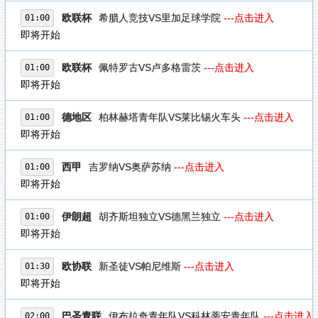
欧联杯
希腊人竞技VS里加足球学院
---点击进入
01:00
即将开始
欧联杯
佩特罗古VS卢多格雷茨
---点击进入
01:00
即将开始
德地区
柏林赫塔青年队VS莱比锡火车头
---点击进入
01:00
即将开始
西甲
吉罗纳VS奥萨苏纳
---点击进入
01:00
即将开始
伊朗超
胡齐斯坦独立VS德黑兰独立
---点击进入
01:00
即将开始
欧协联
新圣徒VS帕尼维斯
---点击进入
01:30
即将开始
巴圣青联
伊布拉奇青年队VS科林蒂安青年队
---点击进入
02:00