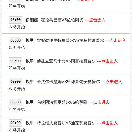
即将开始
伊朗超
霍拉马巴德VS佐伯阿汉
---点击进入
00:00
即将开始
以甲
拿撒勒伊里特夏普尔VS拉马甘夏普尔
---点击进入
00:00
即将开始
以甲
赫兹立亚马卡比VS阿富拉夏普尔
---点击进入
00:00
即将开始
以甲
卡法尔卡瑟姆VS里雄莱锡安夏普尔
---点击进入
00:00
即将开始
以甲
乌姆阿法姆夏普尔VS哈萨隆
---点击进入
00:00
即将开始
以甲
特拉维夫夏普尔VS迪克瓦夏普尔
---点击进入
00:00
即将开始