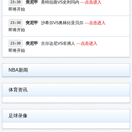
突尼甲
美特拉路VS史利玛内
---点击进入
23:30
即将开始
突尼甲
沙希尔VS奥林比亚贝尔
---点击进入
23:30
即将开始
突尼甲
古尔达尼VS非洲人
---点击进入
23:30
即将开始
NBA新闻
体育资讯
足球录像